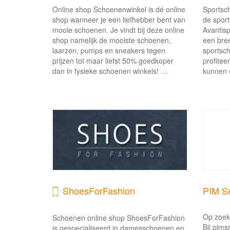
Online shop Schoenenwinkel is dé online
Sportsch
shop wanneer je een liefhebber bent van
de sport
mooie schoenen. Je vindt bij deze online
Avantisp
shop namelijk de mooiste schoenen,
een bree
laarzen, pumps en sneakers tegen
sportsc
prijzen tot maar liefst 50% goedkoper
profiteer
dan in fysieke schoenen winkels!
…
kunnen o
ShoesForFashion
PIM S
Op zoek
Schoenen online shop ShoesForFashion
Bij pims
is gespecialiseerd in damesschoenen en