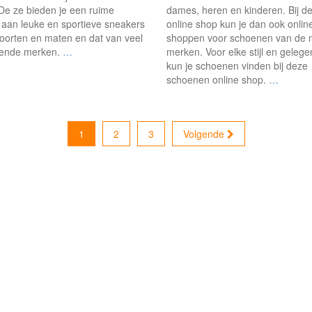
De ze bieden je een ruime
dames, heren en kinderen. Bij d
e aan leuke en sportieve sneakers
online shop kun je dan ook onlin
soorten en maten en dat van veel
shoppen voor schoenen van de 
llende merken.
…
merken. Voor elke stijl en geleg
kun je schoenen vinden bij deze
schoenen online shop.
…
1
2
3
Volgende