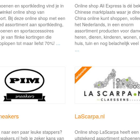
oenen en sportkleding vind je in
Online shop Ali Express is dé b
winkel online shop van
Chinese marktplaats waar je direc
ort. Bij deze online shop met een
China online kunt shoppen, volled
d assortiment aan sportkleding,
het Nederlands, in een enorm
hoenen en sportaccessoires
assortiment producten voor dam
 je van flinke kortingen die
heren, dieren, kinderen, wonen, 
plopen tot maar liefst 70%!
…
huis, tuin en nog belachelijk vee
…
neakers
LaScarpa.nl
 naar een paar leuke stappers?
Online shop LaScarpa heeft een
neakers.nl heb je zeker kans van
uitstekend assortiment schoenen